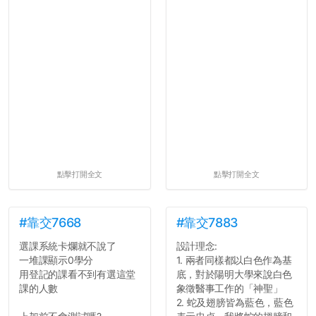
點擊打開全文
點擊打開全文
#靠交7668
#靠交7883
選課系統卡爛就不說了
設計理念:
一堆課顯示0學分
1. 兩者同樣都以白色作為基
用登記的課看不到有選這堂
底，對於陽明大學來說白色
課的人數
象徵醫事工作的「神聖」
2. 蛇及翅膀皆為藍色，藍色