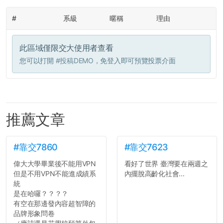
#
系級
暱稱
理由
此區域僅限交大使用者查看
您可以打開
#投稿DEMO
，免登入即可預覽投票介面
推薦文章
#靠交7860
#靠交7623
偉大大學畢業後不能用VPN
看好了世界 臺灣要在兩週之
但是不用VPN不能進成績系
內擺脫高齡化社會...
統
是在哈囉？？？？
有空在那邊發內容超智障的
品牌形象問卷