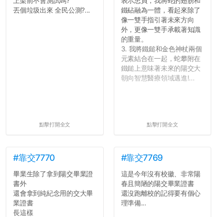
上架前不會測試嗎?
表示忠貞，我將蛇的翅膀和
丟個垃圾出來 全民公測?...
鐵砧融為一體，看起來除了
像一雙手指引著未來方向
外，更像一雙手承載著知識
的重量。
3. 我將鐵鎚和金色神杖兩個
元素結合在一起，蛇攀附在
鐵鎚上意味著未來的陽交大
朝向智慧醫療領域邁進!...
點擊打開全文
點擊打開全文
#靠交7770
#靠交7769
畢業生除了拿到陽交畢業證
這是今年沒有校徽、非常陽
書外
春且簡陋的陽交畢業證書
還會拿到純紀念用的交大畢
還沒跑離校的記得要有個心
業證書
理準備...
長這樣