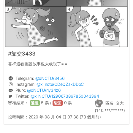
#靠交3433
靠杯這看圖說故事也太歧視了= =
Telegram:
@
xNCTU
/3456
Instagram:
@
x_nctu
/CDeQZakDDoC
Plurk:
@
xNCTU
/ny34z6
Twitter:
@
x_NCTU
/1290673867850043394
審核結果：
5
票 /
0
票
匿名, 交大
通過
駁回
(140.***.***.***)
投稿時間：
2020 年 08 月 04 日 07:38 (73 個月前)