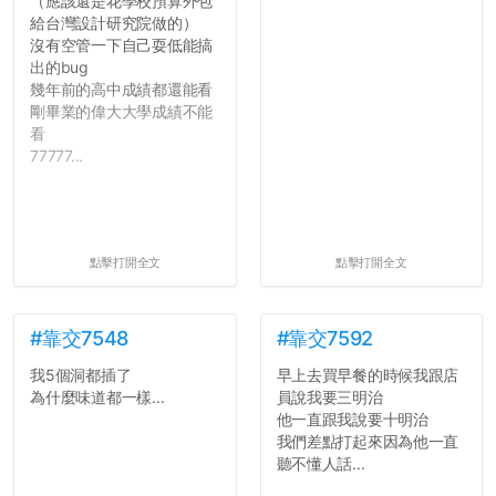
（應該還是花學校預算外包
給台灣設計研究院做的）
沒有空管一下自己耍低能搞
出的bug
幾年前的高中成績都還能看
剛畢業的偉大大學成績不能
看
77777...
點擊打開全文
點擊打開全文
#靠交7548
#靠交7592
我5個洞都插了
早上去買早餐的時候我跟店
為什麼味道都一樣...
員說我要三明治
他一直跟我說要十明治
我們差點打起來因為他一直
聽不懂人話...