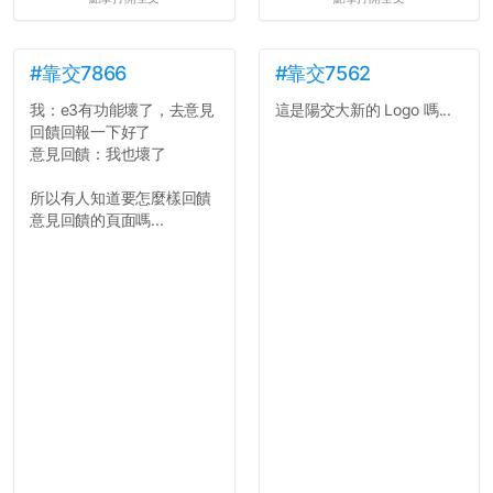
#靠交7866
#靠交7562
我：e3有功能壞了，去意見
這是陽交大新的 Logo 嗎...
回饋回報一下好了
意見回饋：我也壞了
所以有人知道要怎麼樣回饋
意見回饋的頁面嗎...