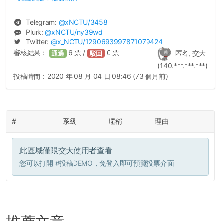
Telegram:
@
xNCTU
/3458
Plurk:
@
xNCTU
/ny39wd
Twitter:
@
x_NCTU
/1290693997871079424
審核結果：
6
票 /
0
票
匿名, 交大
通過
駁回
(140.***.***.***)
投稿時間：
2020 年 08 月 04 日 08:46 (73 個月前)
#
系級
暱稱
理由
此區域僅限交大使用者查看
您可以打開
#投稿DEMO
，免登入即可預覽投票介面