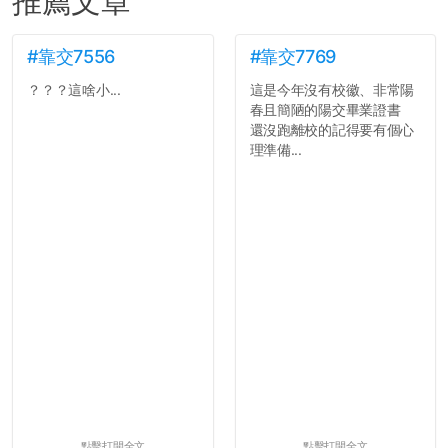
推薦文章
#靠交7556
#靠交7769
？？？這啥小...
這是今年沒有校徽、非常陽
春且簡陋的陽交畢業證書
還沒跑離校的記得要有個心
理準備...
點擊打開全文
點擊打開全文