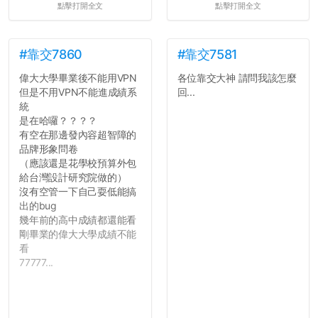
點擊打開全文
點擊打開全文
#靠交7860
#靠交7581
偉大大學畢業後不能用VPN
各位靠交大神 請問我該怎麼
但是不用VPN不能進成績系
回...
統
是在哈囉？？？？
有空在那邊發內容超智障的
品牌形象問卷
（應該還是花學校預算外包
給台灣設計研究院做的）
沒有空管一下自己耍低能搞
出的bug
幾年前的高中成績都還能看
剛畢業的偉大大學成績不能
看
77777...