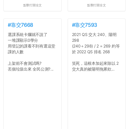
點擊打開全文
點擊打開全文
#靠交7668
#靠交7593
選課系統卡爛就不說了
2021 QS 交大 240、陽明
一堆課顯示0學分
298
用登記的課看不到有選這堂
(240＋298) / 2 = 269 約等
課的人數
於 2022 QS 排名 268
上架前不會測試嗎?
笑死，這根本加起來除以 2
丟個垃圾出來 全民公測?...
交大真的被陽明拖累欸...