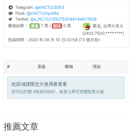
Telegram:
@
xNCTU
/3563
Plurk:
@
xNCTU
/nydhte
Twitter:
@
x_NCTU
/1292750046144811009
審核結果：
7
票 /
0
票
匿名, 台灣大哥大
通過
駁回
(2402:7500:****:****)
投稿時間：
2020 年 08 月 10 日 00:58 (73 個月前)
#
系級
暱稱
理由
此區域僅限交大使用者查看
您可以打開
#投稿DEMO
，免登入即可預覽投票介面
推薦文章