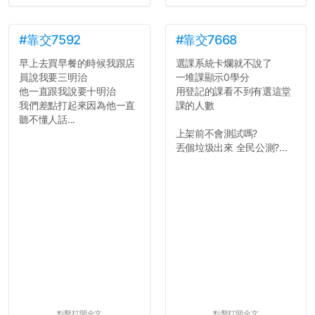
#靠交7592
#靠交7668
早上去買早餐的時候我跟店
選課系統卡爛就不說了
員說我要三明治
一堆課顯示0學分
他一直跟我說要十明治
用登記的課看不到有選這堂
我們差點打起來因為他一直
課的人數
聽不懂人話...
上架前不會測試嗎?
丟個垃圾出來 全民公測?...
點擊打開全文
點擊打開全文