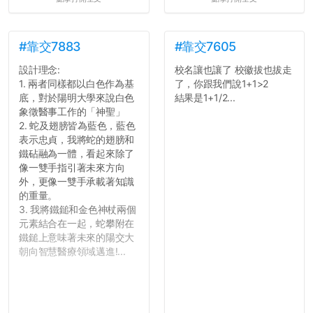
#靠交7883
#靠交7605
設計理念:
校名讓也讓了 校徽拔也拔走
1. 兩者同樣都以白色作為基
了，你跟我們說1+1>2
底，對於陽明大學來說白色
結果是1+1/2...
象徵醫事工作的「神聖」
2. 蛇及翅膀皆為藍色，藍色
表示忠貞，我將蛇的翅膀和
鐵砧融為一體，看起來除了
像一雙手指引著未來方向
外，更像一雙手承載著知識
的重量。
3. 我將鐵鎚和金色神杖兩個
元素結合在一起，蛇攀附在
鐵鎚上意味著未來的陽交大
朝向智慧醫療領域邁進!...