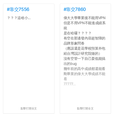
#靠交7556
#靠交7860
？？？這啥小...
偉大大學畢業後不能用VPN
但是不用VPN不能進成績系
統
是在哈囉？？？？
有空在那邊發內容超智障的
品牌形象問卷
（應該還是花學校預算外包
給台灣設計研究院做的）
沒有空管一下自己耍低能搞
出的bug
幾年前的高中成績都還能看
剛畢業的偉大大學成績不能
看
77777...
點擊打開全文
點擊打開全文