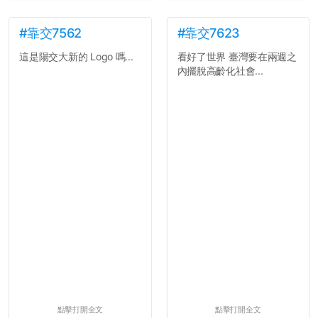
#靠交7562
#靠交7623
這是陽交大新的 Logo 嗎...
看好了世界 臺灣要在兩週之
內擺脫高齡化社會...
點擊打開全文
點擊打開全文