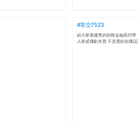
#靠交7523
給大家看優秀的財務金融系同學
人家貳樓虧本賣 不是要給你賺誒🈹