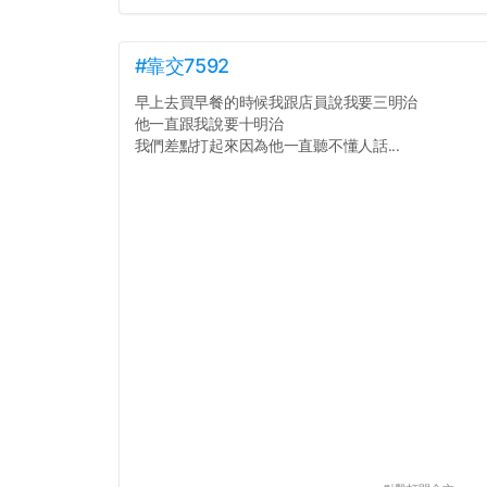
#靠交7592
早上去買早餐的時候我跟店員說我要三明治
他一直跟我說要十明治
我們差點打起來因為他一直聽不懂人話...