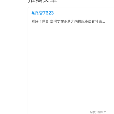
#靠交7623
看好了世界 臺灣要在兩週之內擺脫高齡化社會...
點擊打開全文