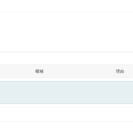
暱稱
理由
面