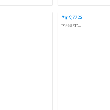
#靠交7722
下去囉嘿嘿...