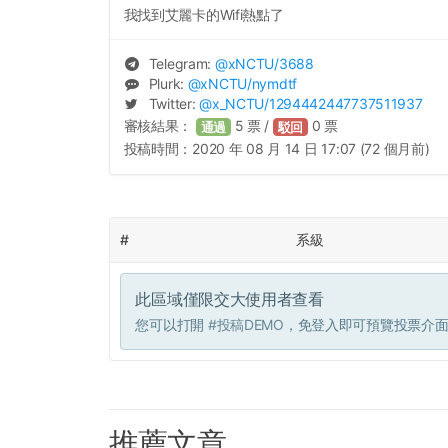
我找到艾麗卡的Wifi熱點了
Telegram:
@
xNCTU
/3688
Plurk:
@
xNCTU
/nymdtf
Twitter:
@
x_NCTU
/1294442447737511937
審核結果：
5
票 /
0
票
通過
駁回
投稿時間：
2020 年 08 月 14 日 17:07 (72 個月前)
#
系級
此區域僅限交大使用者查看
您可以打開
#投稿DEMO
，免登入即可預覽投票介
推薦文章