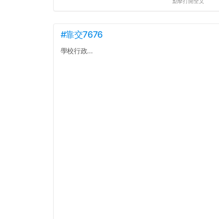
點擊打開全文
#靠交7676
學校行政...