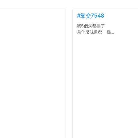
#靠交7548
我5個洞都插了
為什麼味道都一樣...