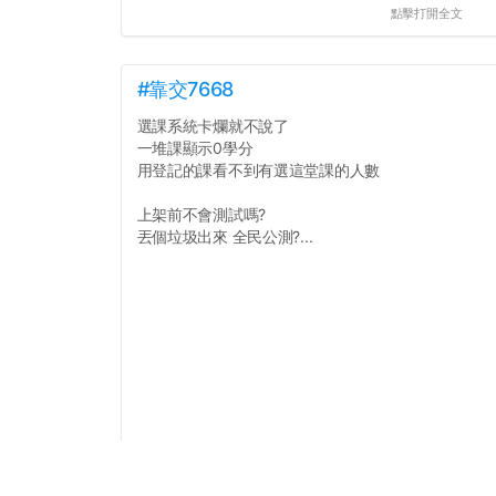
點擊打開全文
#靠交7668
選課系統卡爛就不說了
一堆課顯示0學分
用登記的課看不到有選這堂課的人數
上架前不會測試嗎?
丟個垃圾出來 全民公測?...