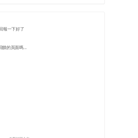
回報一下好了
饋的頁面嗎...