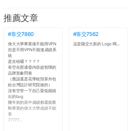
推薦文章
#靠交7860
#靠交7562
偉大大學畢業後不能用VPN
這是陽交大新的 Logo 嗎...
但是不用VPN不能進成績系
統
是在哈囉？？？？
有空在那邊發內容超智障的
品牌形象問卷
（應該還是花學校預算外包
給台灣設計研究院做的）
沒有空管一下自己耍低能搞
出的bug
幾年前的高中成績都還能看
剛畢業的偉大大學成績不能
看
77777...