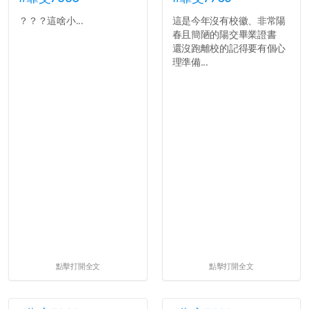
？？？這啥小...
這是今年沒有校徽、非常陽
春且簡陋的陽交畢業證書
還沒跑離校的記得要有個心
理準備...
點擊打開全文
點擊打開全文