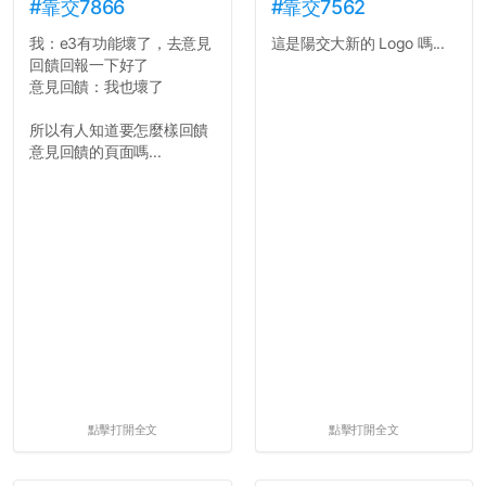
#靠交7866
#靠交7562
我：e3有功能壞了，去意見
這是陽交大新的 Logo 嗎...
回饋回報一下好了
意見回饋：我也壞了
所以有人知道要怎麼樣回饋
意見回饋的頁面嗎...
點擊打開全文
點擊打開全文