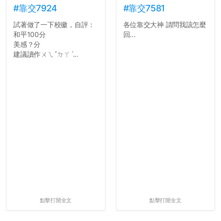
#靠交7924
#靠交7581
試著做了一下校徽，自評：
各位靠交大神 請問我該怎麼
和平100分
回...
美感？分
建議讀作ㄨㄟˇㄉㄚˋ...
點擊打開全文
點擊打開全文