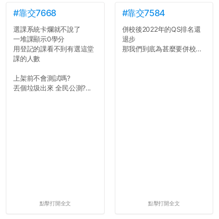
#靠交7668
#靠交7584
選課系統卡爛就不說了
併校後2022年的QS排名還
一堆課顯示0學分
退步
用登記的課看不到有選這堂
那我們到底為甚麼要併校...
課的人數
上架前不會測試嗎?
丟個垃圾出來 全民公測?...
點擊打開全文
點擊打開全文