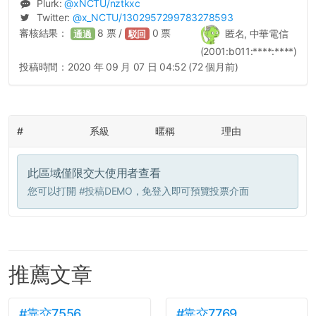
Plurk:
@
xNCTU
/nztkxc
Twitter:
@
x_NCTU
/1302957299783278593
審核結果：
8
票 /
0
票
匿名, 中華電信
通過
駁回
(2001:b011:****:****)
投稿時間：
2020 年 09 月 07 日 04:52 (72 個月前)
#
系級
暱稱
理由
此區域僅限交大使用者查看
您可以打開
#投稿DEMO
，免登入即可預覽投票介面
推薦文章
#靠交7556
#靠交7769