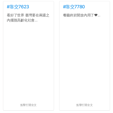
#靠交7623
#靠交7780
看好了世界 臺灣要在兩週之
餐廳終於開放內用了❤️...
內擺脫高齡化社會...
點擊打開全文
點擊打開全文