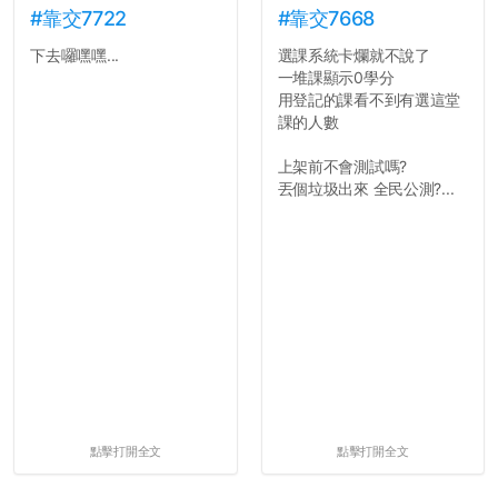
#靠交7722
#靠交7668
下去囉嘿嘿...
選課系統卡爛就不說了
一堆課顯示0學分
用登記的課看不到有選這堂
課的人數
上架前不會測試嗎?
丟個垃圾出來 全民公測?...
點擊打開全文
點擊打開全文