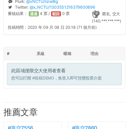
Plurk:
@
xNCTU
/nzwi9g
Twitter:
@
x_NCTU
/1303551216379600896
審核結果：
4
票 /
0
票
匿名, 交大
通過
駁回
(140.***.***.***)
投稿時間：
2020 年 09 月 08 日 20:18 (71 個月前)
#
系級
暱稱
理由
此區域僅限交大使用者查看
您可以打開
#投稿DEMO
，免登入即可預覽投票介面
推薦文章
#靠交7556
#靠交7860