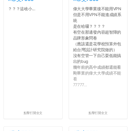
？？？這啥小...
偉大大學畢業後不能用VPN
但是不用VPN不能進成績系
統
是在哈囉？？？？
有空在那邊發內容超智障的
品牌形象問卷
（應該還是花學校預算外包
給台灣設計研究院做的）
沒有空管一下自己耍低能搞
出的bug
幾年前的高中成績都還能看
剛畢業的偉大大學成績不能
看
77777...
點擊打開全文
點擊打開全文