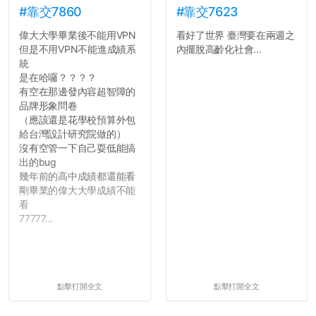
#靠交7860
#靠交7623
偉大大學畢業後不能用VPN
看好了世界 臺灣要在兩週之
但是不用VPN不能進成績系
內擺脫高齡化社會...
統
是在哈囉？？？？
有空在那邊發內容超智障的
品牌形象問卷
（應該還是花學校預算外包
給台灣設計研究院做的）
沒有空管一下自己耍低能搞
出的bug
幾年前的高中成績都還能看
剛畢業的偉大大學成績不能
看
77777...
點擊打開全文
點擊打開全文