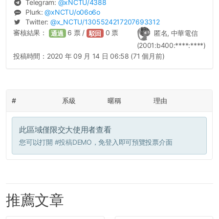
Telegram:
@
xNCTU
/4388
Plurk:
@
xNCTU
/o06o6o
Twitter:
@
x_NCTU
/1305524217207693312
審核結果：
6
票 /
0
票
匿名, 中華電信
通過
駁回
(2001:b400:****:****)
投稿時間：
2020 年 09 月 14 日 06:58 (71 個月前)
#
系級
暱稱
理由
此區域僅限交大使用者查看
您可以打開
#投稿DEMO
，免登入即可預覽投票介面
推薦文章