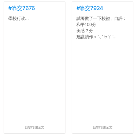
#靠交7676
#靠交7924
學校行政...
試著做了一下校徽，自評：
和平100分
美感？分
建議讀作ㄨㄟˇㄉㄚˋ...
點擊打開全文
點擊打開全文