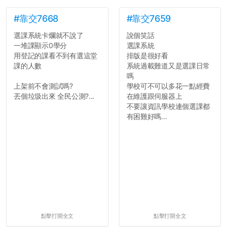
#靠交7668
#靠交7659
選課系統卡爛就不說了
說個笑話
一堆課顯示0學分
選課系統
用登記的課看不到有選這堂
排版是很好看
課的人數
系統過載難道又是選課日常
嗎
上架前不會測試嗎?
學校可不可以多花一點經費
丟個垃圾出來 全民公測?...
在維護跟伺服器上
不要讓資訊學校連個選課都
有困難好嗎...
點擊打開全文
點擊打開全文