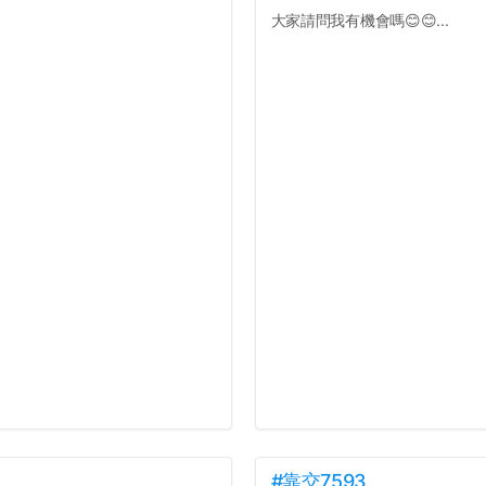
大家請問我有機會嗎😊😊...
#靠交7593