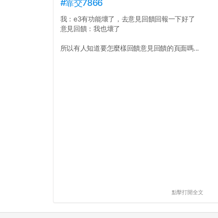
#靠交7866
我：e3有功能壞了，去意見回饋回報一下好了
意見回饋：我也壞了
所以有人知道要怎麼樣回饋意見回饋的頁面嗎...
點擊打開全文