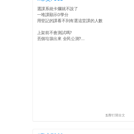
選課系統卡爛就不說了
一堆課顯示0學分
用登記的課看不到有選這堂課的人數
上架前不會測試嗎?
丟個垃圾出來 全民公測?...
點擊打開全文