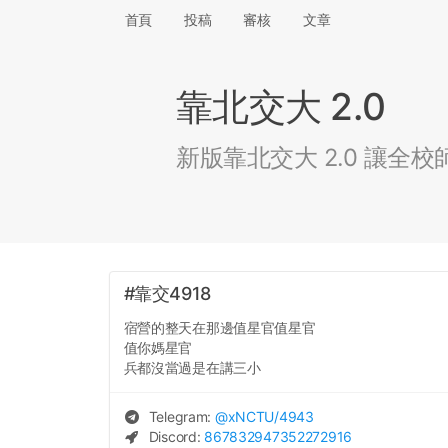
首頁
投稿
審核
文章
靠北交大 2.0
新版靠北交大 2.0 讓
#靠交4918
宿營的整天在那邊值星官值星官
值你媽星官
兵都沒當過是在講三小
Telegram:
@
xNCTU
/4943
Discord:
867832947352272916