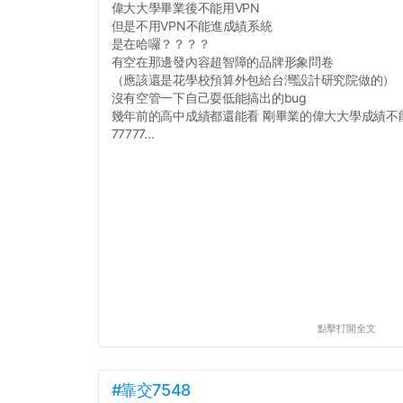
偉大大學畢業後不能用VPN
但是不用VPN不能進成績系統
是在哈囉？？？？
有空在那邊發內容超智障的品牌形象問卷
（應該還是花學校預算外包給台灣設計研究院做的）
沒有空管一下自己耍低能搞出的bug
幾年前的高中成績都還能看 剛畢業的偉大大學成績不
77777...
點擊打開全文
#靠交7548