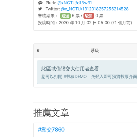
Plurk:
@
xNCTU
/o13w31
Twitter:
@
x_NCTU
/1312018257256214528
審核結果：
6
票 /
0
票
通過
駁回
投稿時間：
2020 年 10 月 02 日 05:00 (71 個月前)
#
系級
此區域僅限交大使用者查看
您可以打開
#投稿DEMO
，免登入即可預覽投票介
推薦文章
#靠交7860