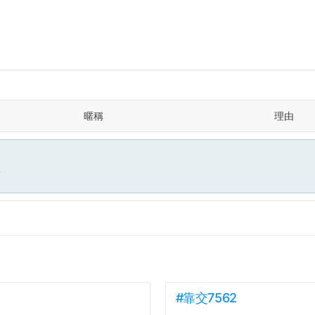
暱稱
理由
面
#靠交7562