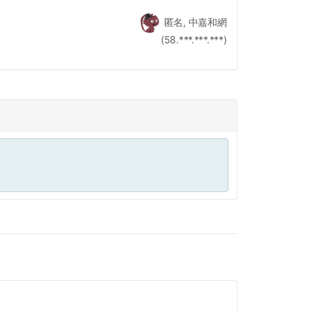
匿名, 中嘉和網
(58.***.***.***)