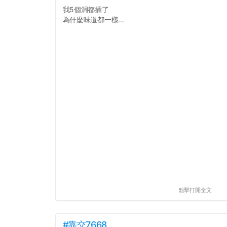
我5個洞都插了
為什麼味道都一樣...
點擊打開全文
#靠交7668