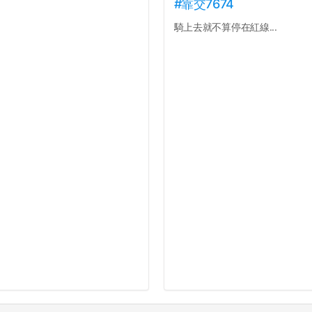
#靠交7674
騎上去就不算停在紅線...