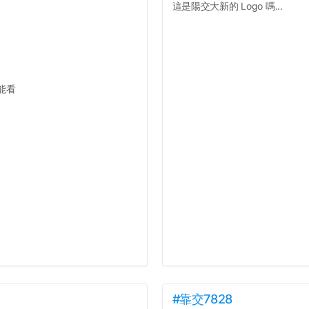
這是陽交大新的 Logo 嗎...
能看
#靠交7828