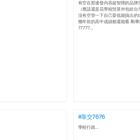
有空在那邊發內容超智障的品牌
（應該還是花學校預算外包給台
沒有空管一下自己耍低能搞出的b
幾年前的高中成績都還能看 剛
77777...
#靠交7676
學校行政...