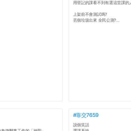
用登記的課看不到有選這堂課的
上架前不會測試嗎?
丟個垃圾出來 全民公測?...
#靠交7659
說個笑話
色象徵醫事工作的「神聖」
選課系統