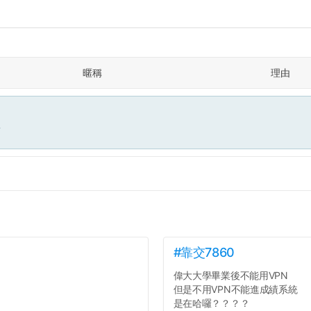
暱稱
理由
面
#靠交7860
偉大大學畢業後不能用VPN
但是不用VPN不能進成績系統
是在哈囉？？？？