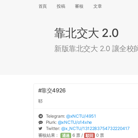
首頁
投稿
審核
文章
靠北交大 2.0
新版靠北交大 2.0 讓
#靠交4926
耶
Telegram:
@
xNCTU
/4951
Plurk:
@
xNCTU
/o14xhe
Twitter:
@
x_NCTU
/1312283754732220417
審核結果：
6
票 /
0
票
通過
駁回