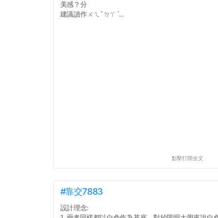
美感？分
建議讀作ㄨㄟˇㄉㄚˋ...
點擊打開全文
#靠交7883
設計理念:
1. 兩者同樣都以白色作為基底，對於陽明大學來說白