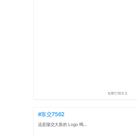
點擊打開全文
#靠交7562
這是陽交大新的 Logo 嗎...