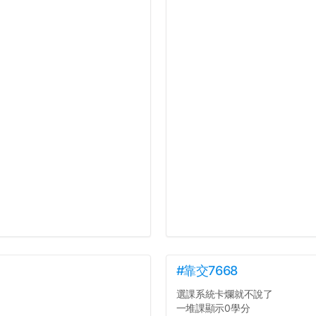
#靠交7668
選課系統卡爛就不說了
一堆課顯示0學分