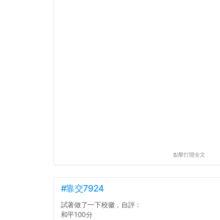
點擊打開全文
#靠交7924
試著做了一下校徽，自評：
和平100分