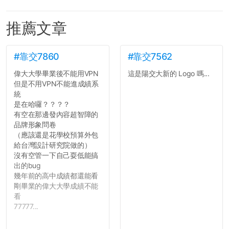
推薦文章
#靠交7860
#靠交7562
偉大大學畢業後不能用VPN
這是陽交大新的 Logo 嗎...
但是不用VPN不能進成績系
統
是在哈囉？？？？
有空在那邊發內容超智障的
品牌形象問卷
（應該還是花學校預算外包
給台灣設計研究院做的）
沒有空管一下自己耍低能搞
出的bug
幾年前的高中成績都還能看
剛畢業的偉大大學成績不能
看
77777...