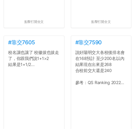
點擊打開全文
點擊打開全文
#靠交7605
#靠交7590
校名讓也讓了 校徽拔也拔走
說好陽明交大各校後排名會
了，你跟我們說1+1>2
在168預計 至少200名以內
結果是1+1/2...
結果現在出來是268
合校前交大還是240
參考：QS Ranking 2022...