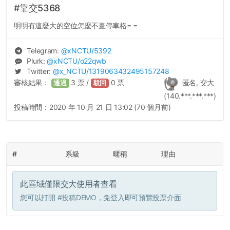
#靠交5368
明明有這麼大的空位怎麼不畫停車格= =
Telegram:
@
xNCTU
/5392
Plurk:
@
xNCTU
/o22qwb
Twitter:
@
x_NCTU
/1319063432495157248
審核結果：
3
票 /
0
票
匿名, 交大
通過
駁回
(140.***.***.***)
投稿時間：
2020 年 10 月 21 日 13:02 (70 個月前)
#
系級
暱稱
理由
此區域僅限交大使用者查看
您可以打開
#投稿DEMO
，免登入即可預覽投票介面