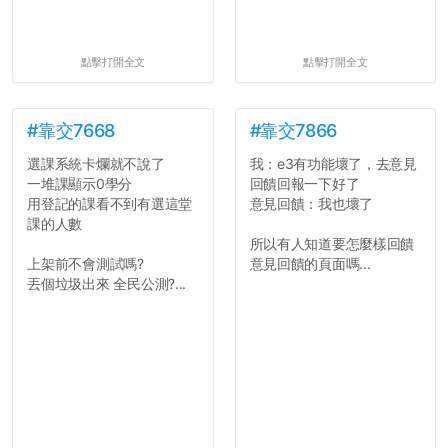
點擊打開全文
點擊打開全文
#靠交7668
#靠交7866
選課系統卡爛就不說了
我：e3有功能壞了，去意見
一堆課顯示0學分
回饋回報一下好了
用登記的課看不到有選這堂
意見回饋：我也壞了
課的人數
所以有人知道要怎麼樣回饋
上架前不會測試嗎?
意見回饋的頁面嗎...
丟個垃圾出來 全民公測?...