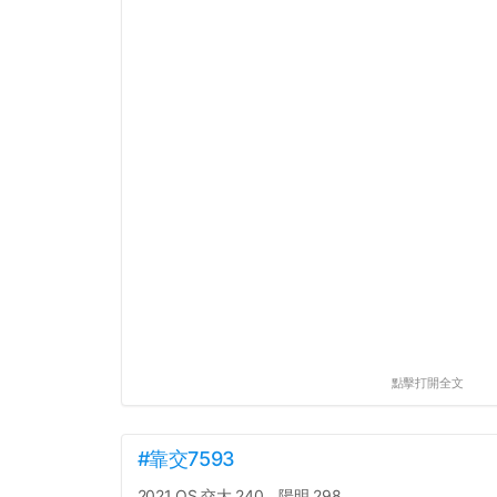
點擊打開全文
#靠交7593
2021 QS 交大 240、陽明 298