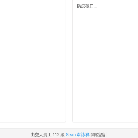
防疫破口...
由交大資工 112 級
Sean 韋詠祥
開發設計