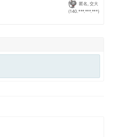
匿名, 交大
(140.***.***.***)