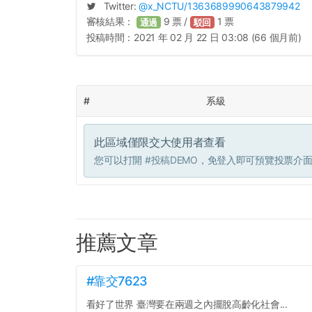
Twitter:
@
x_NCTU
/1363689990643879942
審核結果：
9
票 /
1
票
通過
駁回
投稿時間：
2021 年 02 月 22 日 03:08 (66 個月前)
#
系級
此區域僅限交大使用者查看
您可以打開
#投稿DEMO
，免登入即可預覽投票介
推薦文章
#靠交7623
看好了世界 臺灣要在兩週之內擺脫高齡化社會...