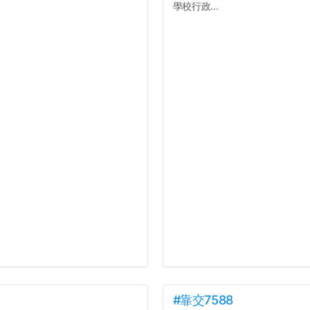
學校行政...
#靠交7588