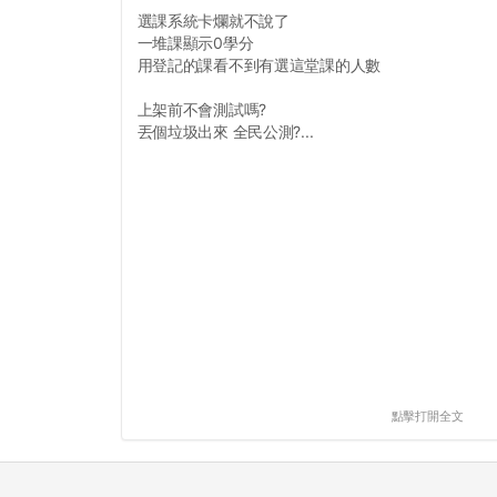
選課系統卡爛就不說了
一堆課顯示0學分
用登記的課看不到有選這堂課的人數
上架前不會測試嗎?
丟個垃圾出來 全民公測?...
點擊打開全文