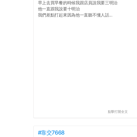
早上去買早餐的時候我跟店員說我要三明治
他一直跟我說要十明治
我們差點打起來因為他一直聽不懂人話...
點擊打開全文
#靠交7668