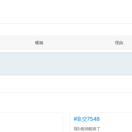
暱稱
理由
面
#靠交7548
我5個洞都插了