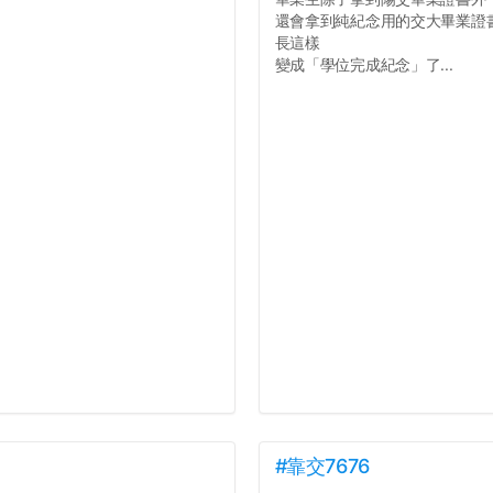
還會拿到純紀念用的交大畢業證
長這樣
變成「學位完成紀念」了...
#靠交7676