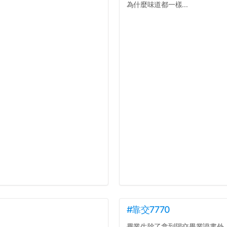
為什麼味道都一樣...
#靠交7770
畢業生除了拿到陽交畢業證書外