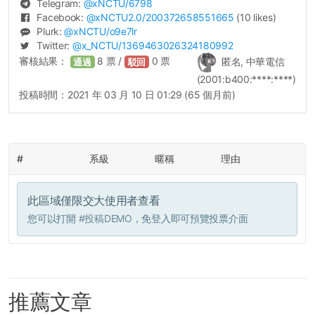
Telegram:
@
xNCTU
/6798
Facebook:
@
xNCTU2.0
/200372658551665
(10 likes)
Plurk:
@
xNCTU
/o9e7lr
Twitter:
@
x_NCTU
/1369463026324180992
審核結果：
8
票 /
0
票
匿名, 中華電信
通過
駁回
(2001:b400:****:****)
投稿時間：
2021 年 03 月 10 日 01:29 (65 個月前)
#
系級
暱稱
理由
此區域僅限交大使用者查看
您可以打開
#投稿DEMO
，免登入即可預覽投票介面
推薦文章