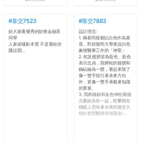
#靠交7523
#靠交7883
給大家看優秀的財務金融系
設計理念:
同學
1. 兩者同樣都以白色作為基
人家貳樓虧本賣 不是要給你
底，對於陽明大學來說白色
賺誒🈹...
象徵醫事工作的「神聖」
2. 蛇及翅膀皆為藍色，藍色
表示忠貞，我將蛇的翅膀和
鐵砧融為一體，看起來除了
像一雙手指引著未來方向
外，更像一雙手承載著知識
的重量。
3. 我將鐵鎚和金色神杖兩個
元素結合在一起，蛇攀附在
鐵鎚上意味著未來的陽交大
朝向智慧醫療領域邁進!...