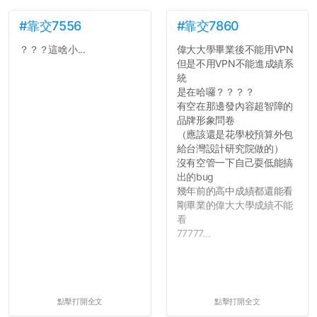
#靠交7556
#靠交7860
？？？這啥小...
偉大大學畢業後不能用VPN
但是不用VPN不能進成績系
統
是在哈囉？？？？
有空在那邊發內容超智障的
品牌形象問卷
（應該還是花學校預算外包
給台灣設計研究院做的）
沒有空管一下自己耍低能搞
出的bug
幾年前的高中成績都還能看
剛畢業的偉大大學成績不能
看
77777...
點擊打開全文
點擊打開全文