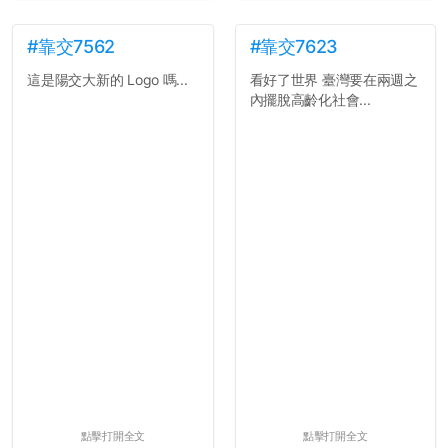
#靠交7562
#靠交7623
這是陽交大新的 Logo 嗎...
看好了世界 臺灣要在兩週之
內擺脫高齡化社會...
點擊打開全文
點擊打開全文