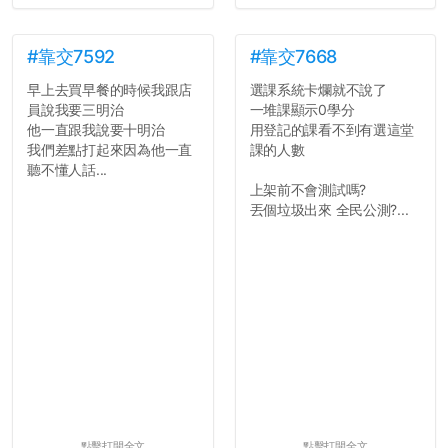
#靠交7592
#靠交7668
早上去買早餐的時候我跟店
選課系統卡爛就不說了
員說我要三明治
一堆課顯示0學分
他一直跟我說要十明治
用登記的課看不到有選這堂
我們差點打起來因為他一直
課的人數
聽不懂人話...
上架前不會測試嗎?
丟個垃圾出來 全民公測?...
點擊打開全文
點擊打開全文