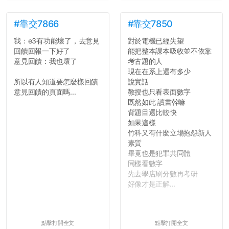
#靠交7866
#靠交7850
我：e3有功能壞了，去意見
對於電機已經失望
回饋回報一下好了
能把整本課本吸收並不依靠
意見回饋：我也壞了
考古題的人
現在在系上還有多少
所以有人知道要怎麼樣回饋
說實話
意見回饋的頁面嗎...
教授也只看表面數字
既然如此 讀書幹嘛
背題目還比較快
如果這樣
竹科又有什麼立場抱怨新人
素質
畢竟也是犯罪共同體
同樣看數字
先去學店刷分數再考研
好像才是正解...
點擊打開全文
點擊打開全文