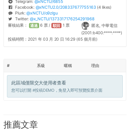
Telegram:
@
xNCTU
/6855
Facebook:
@
xNCTU2.0
/208337677755163
(4 likes)
Plurk:
@
xNCTU
/o9zlgu
Twitter:
@
x_NCTU
/1373317176254291968
審核結果：
6
票 /
1
票
匿名, 中華電信
通過
駁回
(2001:b400:****:****)
投稿時間：
2021 年 03 月 20 日 16:29 (65 個月前)
#
系級
暱稱
理由
此區域僅限交大使用者查看
您可以打開
#投稿DEMO
，免登入即可預覽投票介面
推薦文章