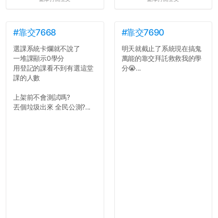
#靠交7668
#靠交7690
選課系統卡爛就不說了
明天就截止了系統現在搞鬼
一堆課顯示0學分
萬能的靠交拜託救救我的學
用登記的課看不到有選這堂
分😭...
課的人數
上架前不會測試嗎?
丟個垃圾出來 全民公測?...