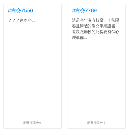
#靠交7556
#靠交7769
？？？這啥小...
這是今年沒有校徽、非常陽
春且簡陋的陽交畢業證書
還沒跑離校的記得要有個心
理準備...
點擊打開全文
點擊打開全文