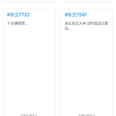
#靠交7722
#靠交7581
下去囉嘿嘿...
各位靠交大神 請問我該怎麼
回...
點擊打開全文
點擊打開全文