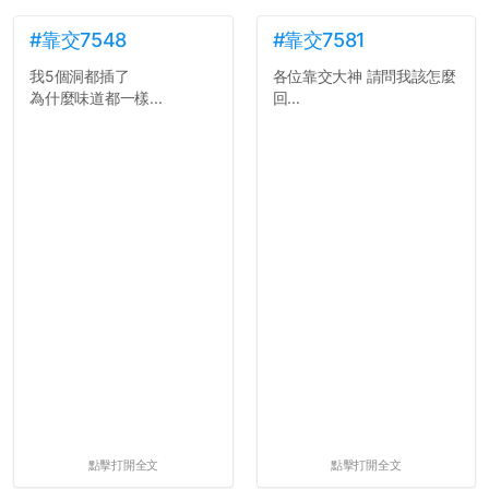
#靠交7548
#靠交7581
我5個洞都插了
各位靠交大神 請問我該怎麼
為什麼味道都一樣...
回...
點擊打開全文
點擊打開全文