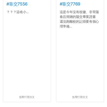
#靠交7556
#靠交7769
？？？這啥小...
這是今年沒有校徽、非常陽
春且簡陋的陽交畢業證書
還沒跑離校的記得要有個心
理準備...
點擊打開全文
點擊打開全文