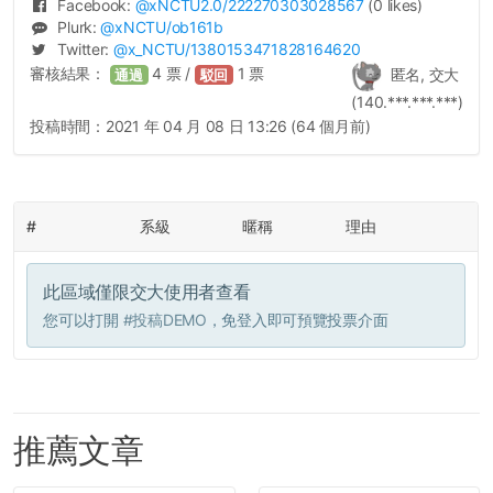
Facebook:
@
xNCTU2.0
/222270303028567
(0 likes)
Plurk:
@
xNCTU
/ob161b
Twitter:
@
x_NCTU
/1380153471828164620
審核結果：
4
票 /
1
票
匿名, 交大
通過
駁回
(140.***.***.***)
投稿時間：
2021 年 04 月 08 日 13:26 (64 個月前)
#
系級
暱稱
理由
此區域僅限交大使用者查看
您可以打開
#投稿DEMO
，免登入即可預覽投票介面
推薦文章