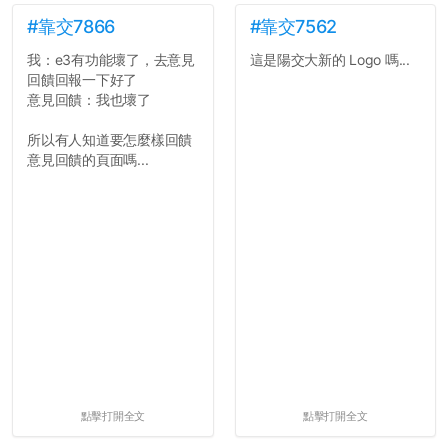
#靠交7866
#靠交7562
我：e3有功能壞了，去意見
這是陽交大新的 Logo 嗎...
回饋回報一下好了
意見回饋：我也壞了
所以有人知道要怎麼樣回饋
意見回饋的頁面嗎...
點擊打開全文
點擊打開全文