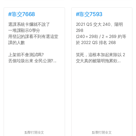
#靠交7668
#靠交7593
選課系統卡爛就不說了
2021 QS 交大 240、陽明
一堆課顯示0學分
298
用登記的課看不到有選這堂
(240＋298) / 2 = 269 約等
課的人數
於 2022 QS 排名 268
上架前不會測試嗎?
笑死，這根本加起來除以 2
丟個垃圾出來 全民公測?...
交大真的被陽明拖累欸...
點擊打開全文
點擊打開全文