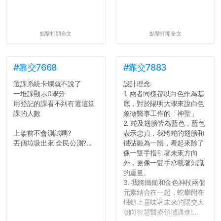
點擊打開全文
點擊打開全文
#靠交7668
#靠交7883
選課系統卡爛就不說了
設計理念:
一堆課顯示0學分
1. 兩者同樣都以白色作為基
用登記的課看不到有選這堂
底，對於陽明大學來說白色
課的人數
象徵醫事工作的「神聖」
2. 蛇及翅膀皆為藍色，藍色
上架前不會測試嗎?
表示忠貞，我將蛇的翅膀和
丟個垃圾出來 全民公測?...
鐵砧融為一體，看起來除了
像一雙手指引著未來方向
外，更像一雙手承載著知識
的重量。
3. 我將鐵鎚和金色神杖兩個
元素結合在一起，蛇攀附在
鐵鎚上意味著未來的陽交大
朝向智慧醫療領域邁進!...