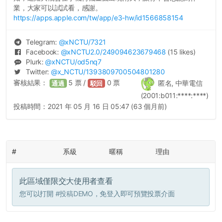
業，大家可以試試看，感謝。
https://apps.apple.com/tw/app/e3-hw/id1566858154
Telegram:
@
xNCTU
/7321
Facebook:
@
xNCTU2.0
/249094623679468
(15 likes)
Plurk:
@
xNCTU
/od5nq7
Twitter:
@
x_NCTU
/1393809700504801280
審核結果：
5
票 /
0
票
匿名, 中華電信
通過
駁回
(2001:b011:****:****)
投稿時間：
2021 年 05 月 16 日 05:47 (63 個月前)
#
系級
暱稱
理由
此區域僅限交大使用者查看
您可以打開
#投稿DEMO
，免登入即可預覽投票介面