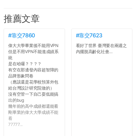
推薦文章
#靠交7860
#靠交7623
偉大大學畢業後不能用VPN
看好了世界 臺灣要在兩週之
但是不用VPN不能進成績系
內擺脫高齡化社會...
統
是在哈囉？？？？
有空在那邊發內容超智障的
品牌形象問卷
（應該還是花學校預算外包
給台灣設計研究院做的）
沒有空管一下自己耍低能搞
出的bug
幾年前的高中成績都還能看
剛畢業的偉大大學成績不能
看
77777...