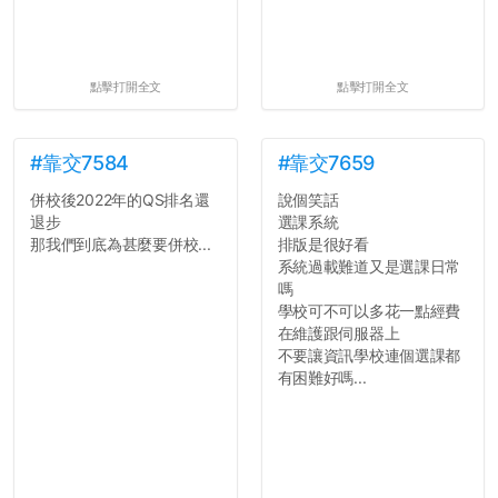
點擊打開全文
點擊打開全文
#靠交7584
#靠交7659
併校後2022年的QS排名還
說個笑話
退步
選課系統
那我們到底為甚麼要併校...
排版是很好看
系統過載難道又是選課日常
嗎
學校可不可以多花一點經費
在維護跟伺服器上
不要讓資訊學校連個選課都
有困難好嗎...