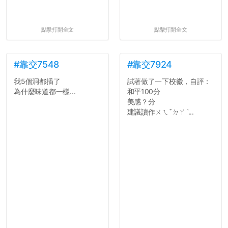
點擊打開全文
點擊打開全文
#靠交7548
#靠交7924
我5個洞都插了
試著做了一下校徽，自評：
為什麼味道都一樣...
和平100分
美感？分
建議讀作ㄨㄟˇㄉㄚˋ...