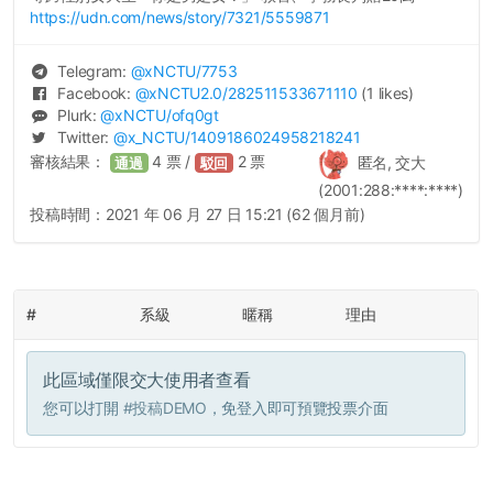
https://udn.com/news/story/7321/5559871
Telegram:
@
xNCTU
/7753
Facebook:
@
xNCTU2.0
/282511533671110
(1 likes)
Plurk:
@
xNCTU
/ofq0gt
Twitter:
@
x_NCTU
/1409186024958218241
審核結果：
4
票 /
2
票
匿名, 交大
通過
駁回
(2001:288:****:****)
投稿時間：
2021 年 06 月 27 日 15:21 (62 個月前)
#
系級
暱稱
理由
此區域僅限交大使用者查看
您可以打開
#投稿DEMO
，免登入即可預覽投票介面