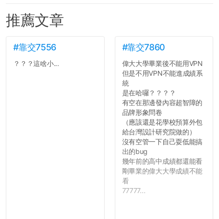
推薦文章
#靠交7556
#靠交7860
？？？這啥小...
偉大大學畢業後不能用VPN
但是不用VPN不能進成績系
統
是在哈囉？？？？
有空在那邊發內容超智障的
品牌形象問卷
（應該還是花學校預算外包
給台灣設計研究院做的）
沒有空管一下自己耍低能搞
出的bug
幾年前的高中成績都還能看
剛畢業的偉大大學成績不能
看
77777...