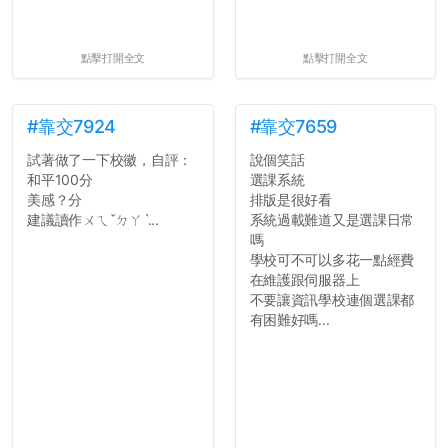
點擊打開全文
點擊打開全文
#靠交7924
#靠交7659
試著做了一下校徽，自評：
說個笑話
和平100分
選課系統
美感？分
排版是很好看
建議讀作ㄨㄟˇㄉㄚˋ...
系統過載難道又是選課日常
嗎
學校可不可以多花一點經費
在維護跟伺服器上
不要讓資訊學校連個選課都
有困難好嗎...