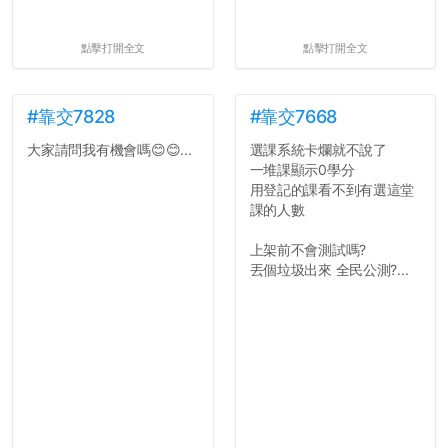
點擊打開全文
點擊打開全文
#靠交7828
#靠交7668
大家請問我有機會嗎😊😊...
選課系統卡爛就不說了
一堆課顯示0學分
用登記的課看不到有選這堂
課的人數
上架前不會測試嗎?
丟個垃圾出來 全民公測?...