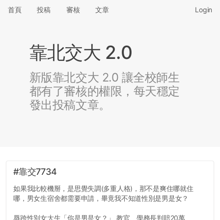
首頁
投稿
審核
文章
Login
靠北交大 2.0
新版靠北交大 2.0 讓全校師生
都有了審核的權限，每天穩定
發出投稿文章。
#靠交7734
如果我比較機掰，是思覺失調(多重人格)，那不是爽住哪就住
哪，男女生宿舍都需要申請，畢竟我不知道性別是男是女？
辱跨性別女大生「你是男是女？」 教官、學務長判賠20萬