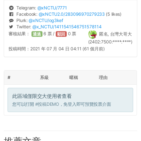
Telegram:
@
xNCTU
/7771
Facebook:
@
xNCTU2.0
/283096970279233
(5 likes)
Plurk:
@
xNCTU
/og3kef
Twitter:
@
x_NCTU
/1411541546751578114
審核結果：
6
票 /
0
票
匿名, 台灣大哥大
通過
駁回
(2402:7500:****:****)
投稿時間：
2021 年 07 月 04 日 04:11 (61 個月前)
#
系級
暱稱
理由
此區域僅限交大使用者查看
您可以打開
#投稿DEMO
，免登入即可預覽投票介面