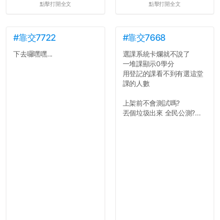
點擊打開全文
點擊打開全文
#靠交7722
#靠交7668
下去囉嘿嘿...
選課系統卡爛就不說了
一堆課顯示0學分
用登記的課看不到有選這堂
課的人數
上架前不會測試嗎?
丟個垃圾出來 全民公測?...