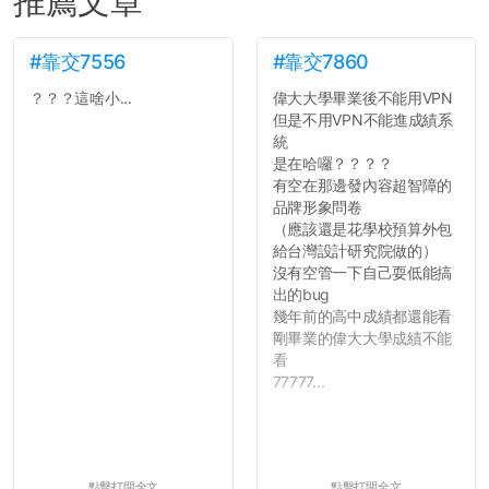
推薦文章
#靠交7556
#靠交7860
？？？這啥小...
偉大大學畢業後不能用VPN
但是不用VPN不能進成績系
統
是在哈囉？？？？
有空在那邊發內容超智障的
品牌形象問卷
（應該還是花學校預算外包
給台灣設計研究院做的）
沒有空管一下自己耍低能搞
出的bug
幾年前的高中成績都還能看
剛畢業的偉大大學成績不能
看
77777...
點擊打開全文
點擊打開全文