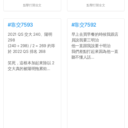
點擊打開全文
點擊打開全文
#靠交7593
#靠交7592
2021 QS 交大 240、陽明
早上去買早餐的時候我跟店
298
員說我要三明治
(240＋298) / 2 = 269 約等
他一直跟我說要十明治
於 2022 QS 排名 268
我們差點打起來因為他一直
聽不懂人話...
笑死，這根本加起來除以 2
交大真的被陽明拖累欸...