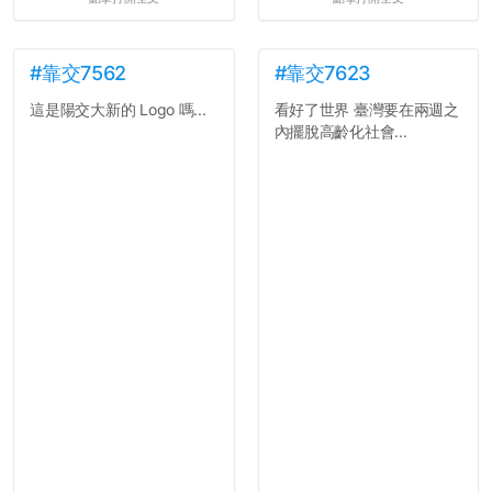
#靠交7562
#靠交7623
這是陽交大新的 Logo 嗎...
看好了世界 臺灣要在兩週之
內擺脫高齡化社會...