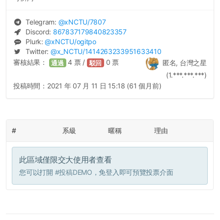
Telegram:
@
xNCTU
/7807
Discord:
867837179840823357
Plurk:
@
xNCTU
/ogitpo
Twitter:
@
x_NCTU
/1414263233951633410
審核結果：
4
票 /
0
票
匿名, 台灣之星
通過
駁回
(1.***.***.***)
投稿時間：
2021 年 07 月 11 日 15:18 (61 個月前)
#
系級
暱稱
理由
此區域僅限交大使用者查看
您可以打開
#投稿DEMO
，免登入即可預覽投票介面