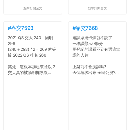
點擊打開全文
點擊打開全文
#靠交7593
#靠交7668
2021 QS 交大 240、陽明
選課系統卡爛就不說了
298
一堆課顯示0學分
(240＋298) / 2 = 269 約等
用登記的課看不到有選這堂
於 2022 QS 排名 268
課的人數
笑死，這根本加起來除以 2
上架前不會測試嗎?
交大真的被陽明拖累欸...
丟個垃圾出來 全民公測?...