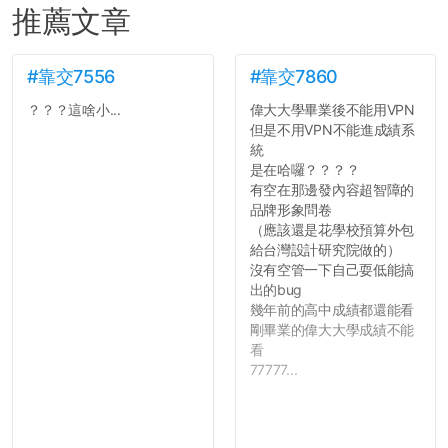
推薦文章
#靠交7556
#靠交7860
？？？這啥小...
偉大大學畢業後不能用VPN
但是不用VPN不能進成績系
統
是在哈囉？？？？
有空在那邊發內容超智障的
品牌形象問卷
（應該還是花學校預算外包
給台灣設計研究院做的）
沒有空管一下自己耍低能搞
出的bug
幾年前的高中成績都還能看
剛畢業的偉大大學成績不能
看
77777...