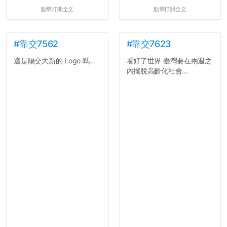
點擊打開全文
點擊打開全文
#靠交7562
#靠交7623
這是陽交大新的 Logo 嗎...
看好了世界 臺灣要在兩週之
內擺脫高齡化社會...