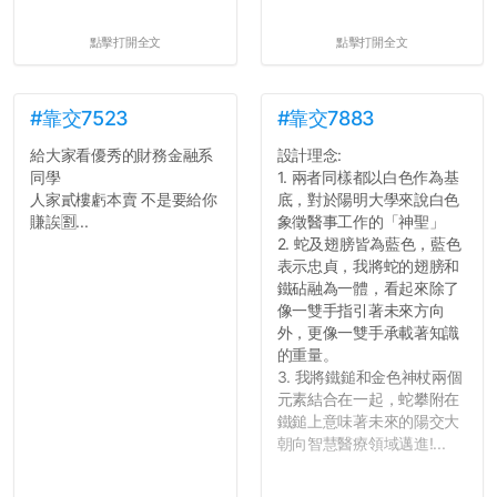
點擊打開全文
點擊打開全文
#靠交7523
#靠交7883
給大家看優秀的財務金融系
設計理念:
同學
1. 兩者同樣都以白色作為基
人家貳樓虧本賣 不是要給你
底，對於陽明大學來說白色
賺誒🈹...
象徵醫事工作的「神聖」
2. 蛇及翅膀皆為藍色，藍色
表示忠貞，我將蛇的翅膀和
鐵砧融為一體，看起來除了
像一雙手指引著未來方向
外，更像一雙手承載著知識
的重量。
3. 我將鐵鎚和金色神杖兩個
元素結合在一起，蛇攀附在
鐵鎚上意味著未來的陽交大
朝向智慧醫療領域邁進!...